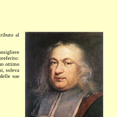
ributo al
nsigliere
referito:
un ottimo
ui, soleva
delle sue