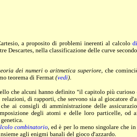
tesio, a proposito di problemi inerenti al calcolo
d
oltre Descartes, nella classificazione delle curve secondo
teoria dei numeri
o
aritmetica superiore
, che cominci
timo teorema di Fermat
(
vedi
).
ello che alcuni hanno definito "il capitolo più curio
 relazioni, di rapporti, che servono sia al giocatore d'
, che ai consigli di amministrazione delle assicurazio
mposizione degli atomi e delle loro particelle, od a
 genetica.
lcolo combinatorio
, ed è per lo meno singolare che i
i insieme agli enigmi banali del gioco d'azzardo.